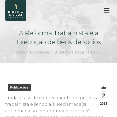
A Reforma Trabalhista e a
Execução de bens de sócios
Você está aqui:
Início
Publicações
A Reforma Trabalhista e a…
Publicações
abr
2
Finda a fase de conhecimento no processo
trabalhista e sendo a(s) Reclamada(s)
2018
condenada(s) a determinada obrigação,