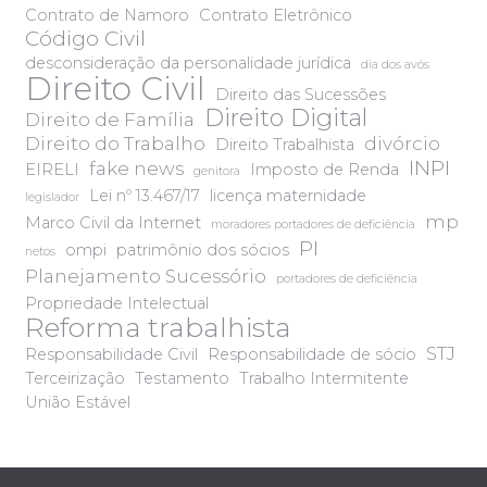
Contrato de Namoro
Contrato Eletrônico
Código Civil
desconsideração da personalidade jurídica
dia dos avós
Direito Civil
Direito das Sucessões
Direito Digital
Direito de Família
Direito do Trabalho
divórcio
Direito Trabalhista
INPI
fake news
EIRELI
Imposto de Renda
genitora
Lei nº 13.467/17
licença maternidade
legislador
mp
Marco Civil da Internet
moradores portadores de deficiência
PI
ompi
patrimônio dos sócios
netos
Planejamento Sucessório
portadores de deficiência
Propriedade Intelectual
Reforma trabalhista
STJ
Responsabilidade Civil
Responsabilidade de sócio
Terceirização
Testamento
Trabalho Intermitente
União Estável