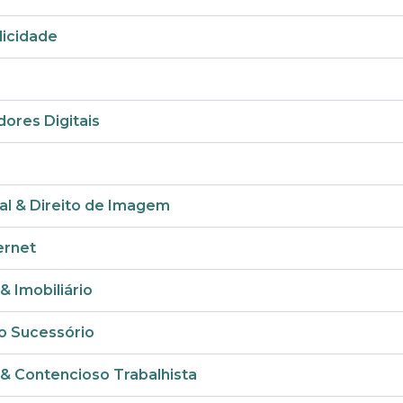
licidade
dores Digitais
al & Direito de Imagem
ernet
& Imobiliário
o Sucessório
& Contencioso Trabalhista