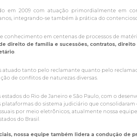
iado em 2009 com atuação primordialmente em con
nos, integrando-se também à prática do contencioso
 conhecimento em centenas de processos de matérias
 direito de família e sucessões, contratos, direito 
tário
.
mos atuado tanto pelo reclamante quanto pelo reclama
ção de conflitos de naturezas diversas.
 estados do Rio de Janeiro e São Paulo, com o desen
s plataformas do sistema judiciário que consolidaram 
cessuais por meio eletrônicos, atualmente nossa equi
stados do Brasil.
ciais, nossa equipe também lidera a condução de