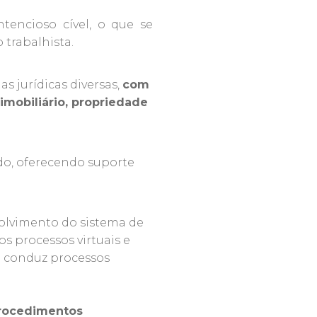
tencioso cível, o que se
 trabalhista.
 jurídicas diversas,
com
imobiliário, propriedade
do, oferecendo suporte
volvimento do sistema de
os processos virtuais e
pe conduz processos
 procedimentos