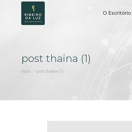
O Escritório
post thaina (1)
Você está aqui:
Início
post thaina (1)