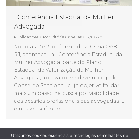
I Conferência Estadual da Mulher
Advogada
Publicações
Por
Vitória Ornellas
12/06/2017
Nos dias 1º e 2º de junho de 2017, na OAB
RJ, aconteceu a I Conferência Estadual da
Mulher Advogada, parte do Plano
Estadual de Valorização da Mulher
Advogada, aprovado em dezembro pelo
Conselho Seccional, cujo objetivo foi dar
mais um passo na busca por visibilidade
aos desafios profissionais das advogadas. E
o nosso escritório,…
Utilizamos cookies essenciais e tecnologias semelhantes de