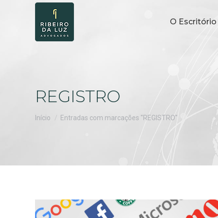
O Escritório
REGISTRO
Você está aqui:
Início
Entradas com marcações "REGISTRO"