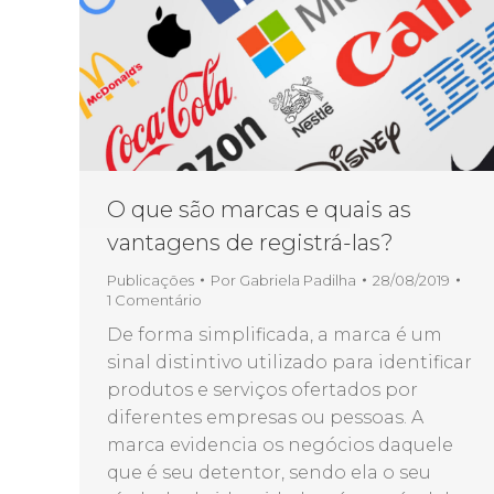
O que são marcas e quais as
vantagens de registrá-las?
Publicações
Por
Gabriela Padilha
28/08/2019
1 Comentário
De forma simplificada, a marca é um
sinal distintivo utilizado para identificar
produtos e serviços ofertados por
diferentes empresas ou pessoas. A
marca evidencia os negócios daquele
que é seu detentor, sendo ela o seu