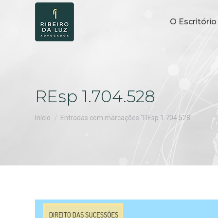
O Escritório
REsp 1.704.528
Você está aqui:
Início
Entradas com marcações "REsp 1.704.528"