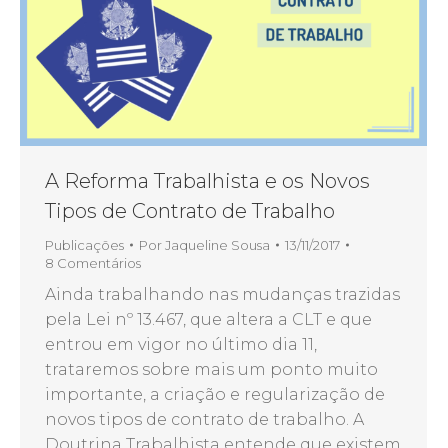
A Reforma Trabalhista e os Novos
Tipos de Contrato de Trabalho
Publicações
Por
Jaqueline Sousa
13/11/2017
8 Comentários
Ainda trabalhando nas mudanças trazidas
pela Lei nº 13.467, que altera a CLT e que
entrou em vigor no último dia 11,
trataremos sobre mais um ponto muito
importante, a criação e regularização de
novos tipos de contrato de trabalho. A
Doutrina Trabalhista entende que existem