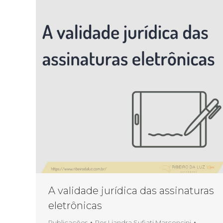
A validade jurídica das assinaturas
eletrônicas
Publicações
Por
Liandra Sufiati Marconcini