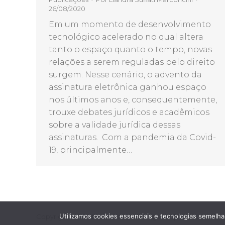
26/08/2020
Em um momento de desenvolvimento
tecnológico acelerado no qual altera
tanto o espaço quanto o tempo, novas
relações a serem reguladas pelo direito
surgem. Nesse cenário, o advento da
assinatura eletrônica ganhou espaço
nos últimos anos e, consequentemente,
trouxe debates jurídicos e acadêmicos
sobre a validade jurídica dessas
assinaturas. Com a pandemia da Covid-
19, principalmente…
Utilizamos cookies essenciais e tecnologias semel
Copyright 2026 Ribeiro da Luz Advogados |
Política de Pr