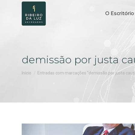
O Escritório
demissão por justa ca
Você está aqui:
Início
Entradas com marcações "demissão por justa caus