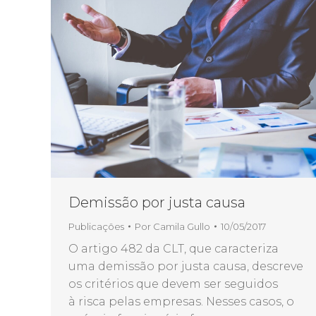
Demissão por justa causa
Publicações
Por
Camila Gullo
10/05/2017
O artigo 482 da CLT, que caracteriza
uma demissão por justa causa, descreve
os critérios que devem ser seguidos
à risca pelas empresas. Nesses casos, o