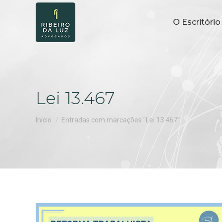
O Escritório
Lei 13.467
Você está aqui:
Início
Entradas com marcações "Lei 13.467"