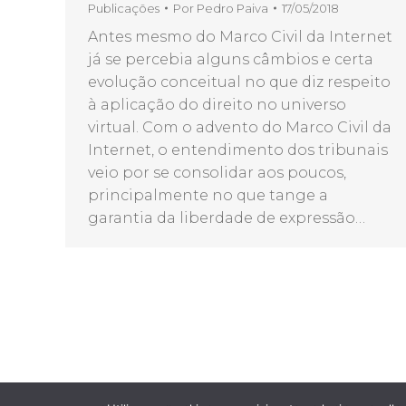
Publicações
Por
Pedro Paiva
17/05/2018
Antes mesmo do Marco Civil da Internet
já se percebia alguns câmbios e certa
evolução conceitual no que diz respeito
à aplicação do direito no universo
virtual. Com o advento do Marco Civil da
Internet, o entendimento dos tribunais
veio por se consolidar aos poucos,
principalmente no que tange a
garantia da liberdade de expressão…