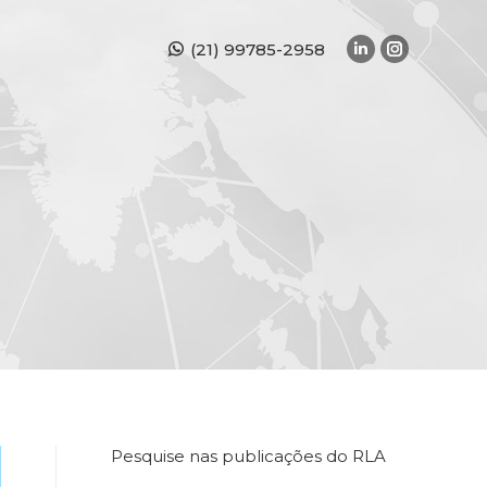
(21) 99785-2958
Linkedin
Instagra
page
page
opens
opens
in
in
new
new
window
window
Pesquise nas publicações do RLA