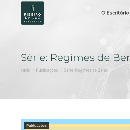
O Escritório
Série: Regimes de Be
Você está aqui:
Início
Publicações
Série: Regimes de Bens –…
Publicações