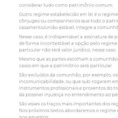
considerar tudo como patrimônio comum.
Outro regime estabelecido em lei é o regim
cônjuges ou companheiros que todo o patri
casamento/união estável, integre a comunh
Nesse caso, é indispensável a assinatura de p
de forma incontestável a opção pelo regime
particular não terá valor jurídico, nesse caso.
Mesmo que as partes escolham a comunhão un
casos em que a patrimônio será particular.
São excluídos da comunhão, por exemplo, o
incomunicabilidade, ou que sub-rogarem em 
instrumentos profissionais e proventos do tr
da possível injustiça no entendimento ao pé-
São esses os traços mais importantes dos r
Nos próximos textos abordaremos o regime da
nos aquestos.