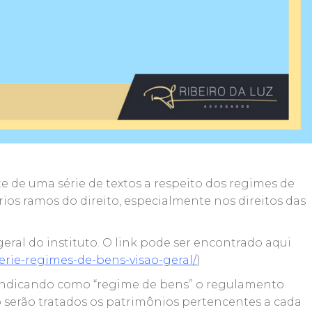
e de uma série de textos a respeito dos regimes de
os ramos do direito, especialmente nos direitos das
ral do instituto. O link pode ser encontrado aqui
serie-regimes-de-bens-visao-geral/
)
 indicando como “regime de bens” o regulamento
o serão tratados os patrimônios pertencentes a cada