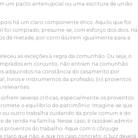
rem um pacto antenupcial ou uma escritura de união
, pois há um claro componente ético. Aquilo que for
 foi comprado, presume-se, com esforço dos dois. Há
os de metade, por contribuírem igualmente para a
eleceu as exceções à regra da comunhão. Ou seja, o
comprados em conjunto, não entram na comunhão.
bens adquiridos na constância do casamento por
l, livros e instrumentos da profissão, (iii) proventos
 relevantes.
ofrem severas críticas, especialmente os proventos
promete o equilíbrio do patrimônio. Imagine-se que
 ou outro trabalha cuidando da prole comum e do
e de renda na família. Nesse caso, é razoável admitir
s proventos do trabalho -fique com o cônjuge
laro que não, e que no caso concreto, o Juiz deverá