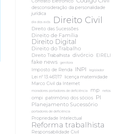
Código Civil
Contrato Eletrônico
desconsideração da personalidade
jurídica
Direito Civil
dia dos avós
Direito das Sucessões
Direito de Família
Direito Digital
Direito do Trabalho
divórcio
Direito Trabalhista
EIRELI
fake news
genitora
INPI
Imposto de Renda
legislador
Lei nº 13.467/17
licença maternidade
Marco Civil da Internet
mp
moradores portadores de deficiência
netos
PI
ompi
patrimônio dos sócios
Planejamento Sucessório
portadores de deficiência
Propriedade Intelectual
Reforma trabalhista
Responsabilidade Civil