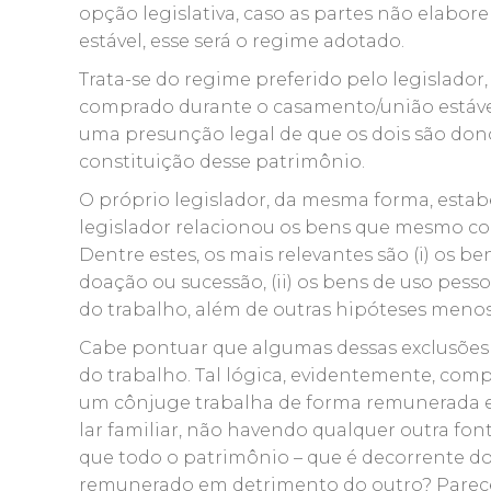
opção legislativa, caso as partes não elabo
estável, esse será o regime adotado.
Trata-se do regime preferido pelo legislador
comprado durante o casamento/união estável
uma presunção legal de que os dois são don
constituição desse patrimônio.
O próprio legislador, da mesma forma, estab
legislador relacionou os bens que mesmo 
Dentre estes, os mais relevantes são (i) os 
doação ou sucessão, (ii) os bens de uso pessoa
do trabalho, além de outras hipóteses menos
Cabe pontuar que algumas dessas exclusões s
do trabalho. Tal lógica, evidentemente, com
um cônjuge trabalha de forma remunerada e
lar familiar, não havendo qualquer outra font
que todo o patrimônio – que é decorrente do
remunerado em detrimento do outro? Parece c