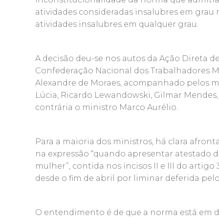
atividades consideradas insalubres em gra
atividades insalubres em qualquer grau.
A decisão deu-se nos autos da Ação Direta de
Confederação Nacional dos Trabalhadores Met
Alexandre de Moraes, acompanhado pelos min
Lúcia, Ricardo Lewandowski, Gilmar Mendes, D
contrária o ministro Marco Aurélio.
Para a maioria dos ministros, há clara afron
na expressão “quando apresentar atestado d
mulher”, contida nos incisos II e III do artig
desde o fim de abril por liminar deferida pelo
O entendimento é de que a norma está em d