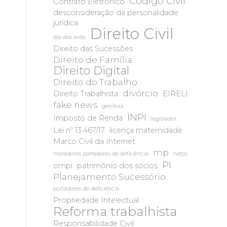
Código Civil
Contrato Eletrônico
desconsideração da personalidade
jurídica
Direito Civil
dia dos avós
Direito das Sucessões
Direito de Família
Direito Digital
Direito do Trabalho
divórcio
Direito Trabalhista
EIRELI
fake news
genitora
INPI
Imposto de Renda
legislador
Lei nº 13.467/17
licença maternidade
Marco Civil da Internet
mp
moradores portadores de deficiência
netos
PI
ompi
patrimônio dos sócios
Planejamento Sucessório
portadores de deficiência
Propriedade Intelectual
Reforma trabalhista
Responsabilidade Civil