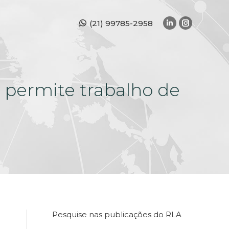
(21) 99785-2958
Linkedin
Instagra
page
page
opens
opens
in
in
new
new
 permite trabalho de
window
window
Pesquise nas publicações do RLA