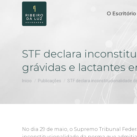
O Escritório
STF declara inconstit
grávidas e lactantes e
Você está aqui:
Início
Publicações
STF declara inconstitucionalidade 
No dia 29 de maio, o Supremo Tribunal Federa
inconstitucionalidade da norma que admiti