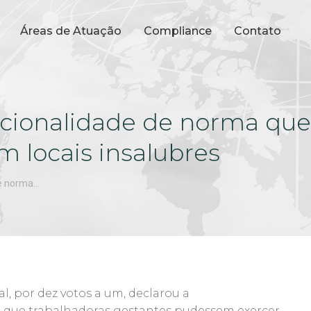
Áreas de Atuação
Compliance
Contato
ucionalidade de norma que
m locais insalubres
de norma…
l, por dez votos a um, declarou a
a que trabalhadoras gestantes pudessem exercer