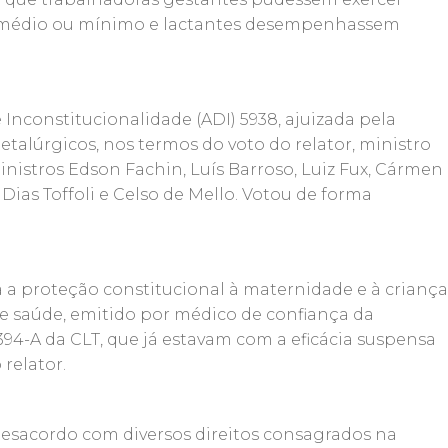
u médio ou mínimo e lactantes desempenhassem
 Inconstitucionalidade (ADI) 5938, ajuizada pela
alúrgicos, nos termos do voto do relator, ministro
istros Edson Fachin, Luís Barroso, Luiz Fux, Cármen
ias Toffoli e Celso de Mello. Votou de forma
ta a proteção constitucional à maternidade e à criança
e saúde, emitido por médico de confiança da
o 394-A da CLT, que já estavam com a eficácia suspensa
 relator.
esacordo com diversos direitos consagrados na